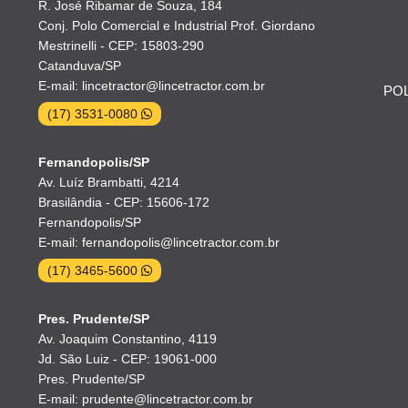
R. José Ribamar de Souza, 184
Conj. Polo Comercial e Industrial Prof. Giordano
Mestrinelli - CEP: 15803-290
Catanduva/SP
E-mail: lincetractor@lincetractor.com.br
POL
(17) 3531-0080
Fernandopolis/SP
Av. Luíz Brambatti, 4214
Brasilândia - CEP: 15606-172
Fernandopolis/SP
E-mail: fernandopolis@lincetractor.com.br
(17) 3465-5600
Pres. Prudente/SP
Av. Joaquim Constantino, 4119
Jd. São Luiz - CEP: 19061-000
Pres. Prudente/SP
E-mail: prudente@lincetractor.com.br