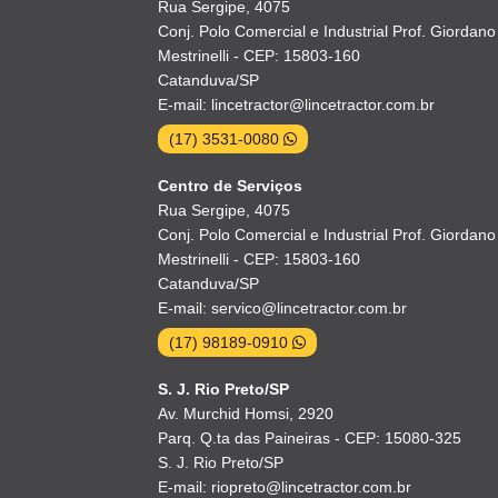
Rua Sergipe, 4075
Conj. Polo Comercial e Industrial Prof. Giordano
Mestrinelli - CEP: 15803-160
Catanduva/SP
E-mail: lincetractor@lincetractor.com.br
(17) 3531-0080
Centro de Serviços
Rua Sergipe, 4075
Conj. Polo Comercial e Industrial Prof. Giordano
Mestrinelli - CEP: 15803-160
Catanduva/SP
E-mail: servico@lincetractor.com.br
(17) 98189-0910
S. J. Rio Preto/SP
Av. Murchid Homsi, 2920
Parq. Q.ta das Paineiras - CEP: 15080-325
S. J. Rio Preto/SP
E-mail: riopreto@lincetractor.com.br