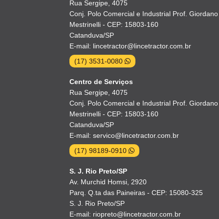
Rua Sergipe, 4075
Conj. Polo Comercial e Industrial Prof. Giordano
Mestrinelli - CEP: 15803-160
Catanduva/SP
E-mail: lincetractor@lincetractor.com.br
(17) 3531-0080
Centro de Serviços
Rua Sergipe, 4075
Conj. Polo Comercial e Industrial Prof. Giordano
Mestrinelli - CEP: 15803-160
Catanduva/SP
E-mail: servico@lincetractor.com.br
(17) 98189-0910
S. J. Rio Preto/SP
Av. Murchid Homsi, 2920
Parq. Q.ta das Paineiras - CEP: 15080-325
S. J. Rio Preto/SP
E-mail: riopreto@lincetractor.com.br