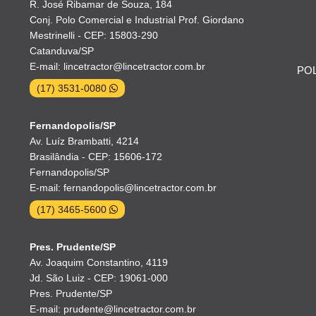
R. José Ribamar de Souza, 184
Conj. Polo Comercial e Industrial Prof. Giordano
Mestrinelli - CEP: 15803-290
Catanduva/SP
E-mail: lincetractor@lincetractor.com.br
POL
(17) 3531-0080
Fernandopolis/SP
Av. Luíz Brambatti, 4214
Brasilândia - CEP: 15606-172
Fernandopolis/SP
E-mail: fernandopolis@lincetractor.com.br
(17) 3465-5600
Pres. Prudente/SP
Av. Joaquim Constantino, 4119
Jd. São Luiz - CEP: 19061-000
Pres. Prudente/SP
E-mail: prudente@lincetractor.com.br