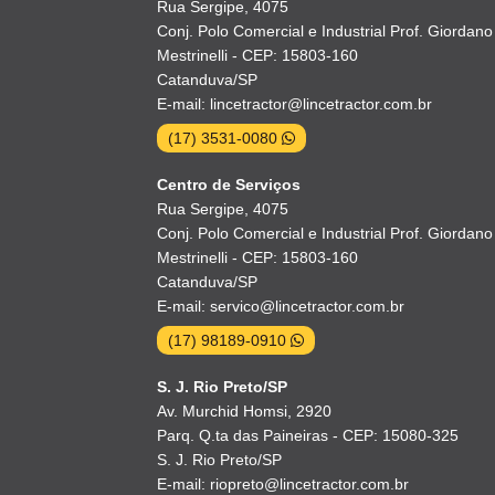
Rua Sergipe, 4075
Conj. Polo Comercial e Industrial Prof. Giordano
Mestrinelli - CEP: 15803-160
Catanduva/SP
E-mail: lincetractor@lincetractor.com.br
(17) 3531-0080
Centro de Serviços
Rua Sergipe, 4075
Conj. Polo Comercial e Industrial Prof. Giordano
Mestrinelli - CEP: 15803-160
Catanduva/SP
E-mail: servico@lincetractor.com.br
(17) 98189-0910
S. J. Rio Preto/SP
Av. Murchid Homsi, 2920
Parq. Q.ta das Paineiras - CEP: 15080-325
S. J. Rio Preto/SP
E-mail: riopreto@lincetractor.com.br