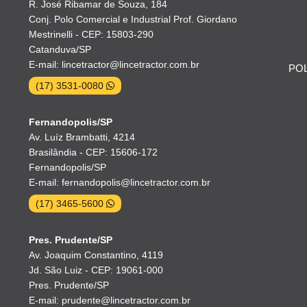
R. José Ribamar de Souza, 184
Conj. Polo Comercial e Industrial Prof. Giordano
Mestrinelli - CEP: 15803-290
Catanduva/SP
E-mail: lincetractor@lincetractor.com.br
POL
(17) 3531-0080
Fernandopolis/SP
Av. Luíz Brambatti, 4214
Brasilândia - CEP: 15606-172
Fernandopolis/SP
E-mail: fernandopolis@lincetractor.com.br
(17) 3465-5600
Pres. Prudente/SP
Av. Joaquim Constantino, 4119
Jd. São Luiz - CEP: 19061-000
Pres. Prudente/SP
E-mail: prudente@lincetractor.com.br