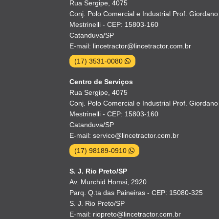
Rua Sergipe, 4075
Conj. Polo Comercial e Industrial Prof. Giordano
Mestrinelli - CEP: 15803-160
Catanduva/SP
E-mail: lincetractor@lincetractor.com.br
(17) 3531-0080
Centro de Serviços
Rua Sergipe, 4075
Conj. Polo Comercial e Industrial Prof. Giordano
Mestrinelli - CEP: 15803-160
Catanduva/SP
E-mail: servico@lincetractor.com.br
(17) 98189-0910
S. J. Rio Preto/SP
Av. Murchid Homsi, 2920
Parq. Q.ta das Paineiras - CEP: 15080-325
S. J. Rio Preto/SP
E-mail: riopreto@lincetractor.com.br