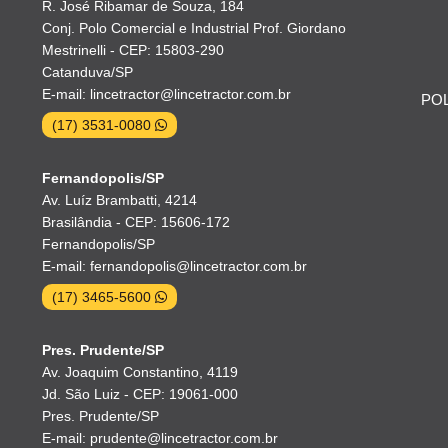
R. José Ribamar de Souza, 184
Conj. Polo Comercial e Industrial Prof. Giordano
Mestrinelli - CEP: 15803-290
Catanduva/SP
E-mail: lincetractor@lincetractor.com.br
POL
(17) 3531-0080
Fernandopolis/SP
Av. Luíz Brambatti, 4214
Brasilândia - CEP: 15606-172
Fernandopolis/SP
E-mail: fernandopolis@lincetractor.com.br
(17) 3465-5600
Pres. Prudente/SP
Av. Joaquim Constantino, 4119
Jd. São Luiz - CEP: 19061-000
Pres. Prudente/SP
E-mail: prudente@lincetractor.com.br