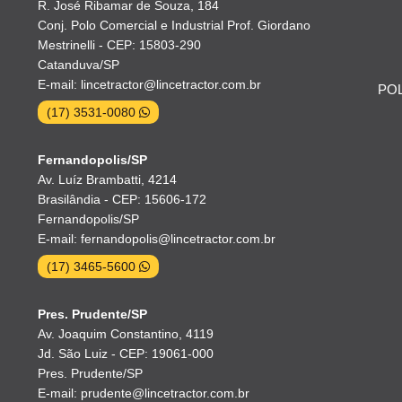
R. José Ribamar de Souza, 184
Conj. Polo Comercial e Industrial Prof. Giordano
Mestrinelli - CEP: 15803-290
Catanduva/SP
E-mail: lincetractor@lincetractor.com.br
POL
(17) 3531-0080
Fernandopolis/SP
Av. Luíz Brambatti, 4214
Brasilândia - CEP: 15606-172
Fernandopolis/SP
E-mail: fernandopolis@lincetractor.com.br
(17) 3465-5600
Pres. Prudente/SP
Av. Joaquim Constantino, 4119
Jd. São Luiz - CEP: 19061-000
Pres. Prudente/SP
E-mail: prudente@lincetractor.com.br