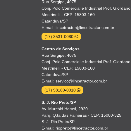
Rua Sergipe, 4075
Conj. Polo Comercial e Industrial Prof. Giordano
Mestrinelli - CEP: 15803-160
Catanduva/SP
E-mail: lincetractor@lincetractor.com.br
(17) 3531-0080
Centro de Serviços
Rua Sergipe, 4075
Conj. Polo Comercial e Industrial Prof. Giordano
Mestrinelli - CEP: 15803-160
Catanduva/SP
E-mail: servico@lincetractor.com.br
(17) 98189-0910
S. J. Rio Preto/SP
Av. Murchid Homsi, 2920
Parq. Q.ta das Paineiras - CEP: 15080-325
S. J. Rio Preto/SP
E-mail: riopreto@lincetractor.com.br