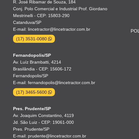
R. José Ribamar de Souza, 184
Conj. Polo Comercial e Industrial Prof. Giordano
Mestrinelli - CEP: 15803-290
Catanduva/SP
E-mail: lincetractor@lincetractor.com.br
POL
(17) 3531-0080
Fernandopolis/SP
Av. Luíz Brambatti, 4214
Brasilândia - CEP: 15606-172
Fernandopolis/SP
E-mail: fernandopolis@lincetractor.com.br
(17) 3465-5600
Pres. Prudente/SP
Av. Joaquim Constantino, 4119
Jd. São Luiz - CEP: 19061-000
Pres. Prudente/SP
E-mail: prudente@lincetractor.com.br