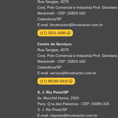
Rua Sergipe, 4075
Conj. Polo Comercial e Industrial Prof. Giordano
Mestrinelli - CEP: 15803-160
Catanduva/SP
E-mail: lincetractor@lincetractor.com.br
(17) 3531-0080
Centro de Serviços
Rua Sergipe, 4075
Conj. Polo Comercial e Industrial Prof. Giordano
Mestrinelli - CEP: 15803-160
Catanduva/SP
E-mail: servico@lincetractor.com.br
(17) 98189-0910
S. J. Rio Preto/SP
Av. Murchid Homsi, 2920
Parq. Q.ta das Paineiras - CEP: 15080-325
S. J. Rio Preto/SP
E-mail: riopreto@lincetractor.com.br