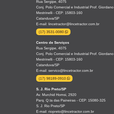
Rua Sergipe, 4075
Conj. Polo Comercial e Industrial Prof. Giordano
Mestrinelli - CEP: 15803-160
Catanduva/SP
E-mail: lincetractor@lincetractor.com.br
(17) 3531-0080
Centro de Serviços
Rua Sergipe, 4075
Conj. Polo Comercial e Industrial Prof. Giordano
Mestrinelli - CEP: 15803-160
Catanduva/SP
E-mail: servico@lincetractor.com.br
(17) 98189-0910
S. J. Rio Preto/SP
Av. Murchid Homsi, 2920
Parq. Q.ta das Paineiras - CEP: 15080-325
S. J. Rio Preto/SP
E-mail: riopreto@lincetractor.com.br