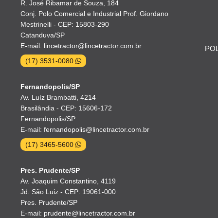
R. José Ribamar de Souza, 184
Conj. Polo Comercial e Industrial Prof. Giordano
Mestrinelli - CEP: 15803-290
Catanduva/SP
E-mail: lincetractor@lincetractor.com.br
POL
(17) 3531-0080
Fernandopolis/SP
Av. Luíz Brambatti, 4214
Brasilândia - CEP: 15606-172
Fernandopolis/SP
E-mail: fernandopolis@lincetractor.com.br
(17) 3465-5600
Pres. Prudente/SP
Av. Joaquim Constantino, 4119
Jd. São Luiz - CEP: 19061-000
Pres. Prudente/SP
E-mail: prudente@lincetractor.com.br