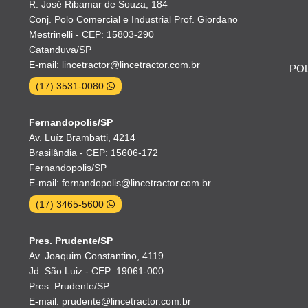
R. José Ribamar de Souza, 184
Conj. Polo Comercial e Industrial Prof. Giordano
Mestrinelli - CEP: 15803-290
Catanduva/SP
E-mail: lincetractor@lincetractor.com.br
POL
(17) 3531-0080
Fernandopolis/SP
Av. Luíz Brambatti, 4214
Brasilândia - CEP: 15606-172
Fernandopolis/SP
E-mail: fernandopolis@lincetractor.com.br
(17) 3465-5600
Pres. Prudente/SP
Av. Joaquim Constantino, 4119
Jd. São Luiz - CEP: 19061-000
Pres. Prudente/SP
E-mail: prudente@lincetractor.com.br