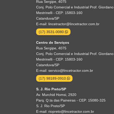
Rua Sergipe, 4075
Conj. Polo Comercial e Industrial Prof. Giordano
Mestrinelli - CEP: 15803-160
Catanduva/SP
E-mail: lincetractor@lincetractor.com.br
(17) 3531-0080
Centro de Serviços
Rua Sergipe, 4075
Conj. Polo Comercial e Industrial Prof. Giordano
Mestrinelli - CEP: 15803-160
Catanduva/SP
E-mail: servico@lincetractor.com.br
(17) 98189-0910
S. J. Rio Preto/SP
Av. Murchid Homsi, 2920
Parq. Q.ta das Paineiras - CEP: 15080-325
S. J. Rio Preto/SP
E-mail: riopreto@lincetractor.com.br