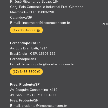
R. José Ribamar de Souza, 184
Conj. Polo Comercial e Industrial Prof. Giordano
Mestrinelli - CEP: 15803-290
Catanduva/SP
E-mail: lincetractor@lincetractor.com.br
POL
(17) 3531-0080
Fernandopolis/SP
Av. Luíz Brambatti, 4214
Brasilândia - CEP: 15606-172
Fernandopolis/SP
E-mail: fernandopolis@lincetractor.com.br
(17) 3465-5600
Pres. Prudente/SP
Av. Joaquim Constantino, 4119
Jd. São Luiz - CEP: 19061-000
Pres. Prudente/SP
E-mail: prudente@lincetractor.com.br