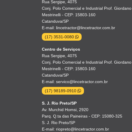
Rua Sergipe, 4075
Conj. Polo Comercial e Industrial Prof. Giordano
Mestrinelli - CEP: 15803-160
Catanduva/SP
E-mail: lincetractor@lincetractor.com.br
(17) 3531-0080
Centro de Serviços
Rua Sergipe, 4075
Conj. Polo Comercial e Industrial Prof. Giordano
Mestrinelli - CEP: 15803-160
Catanduva/SP
E-mail: servico@lincetractor.com.br
(17) 98189-0910
S. J. Rio Preto/SP
Av. Murchid Homsi, 2920
Parq. Q.ta das Paineiras - CEP: 15080-325
S. J. Rio Preto/SP
E-mail: riopreto@lincetractor.com.br