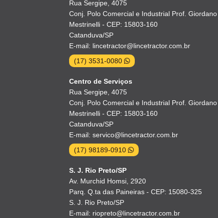
Rua Sergipe, 4075
Conj. Polo Comercial e Industrial Prof. Giordano
Mestrinelli - CEP: 15803-160
Catanduva/SP
E-mail: lincetractor@lincetractor.com.br
(17) 3531-0080
Centro de Serviços
Rua Sergipe, 4075
Conj. Polo Comercial e Industrial Prof. Giordano
Mestrinelli - CEP: 15803-160
Catanduva/SP
E-mail: servico@lincetractor.com.br
(17) 98189-0910
S. J. Rio Preto/SP
Av. Murchid Homsi, 2920
Parq. Q.ta das Paineiras - CEP: 15080-325
S. J. Rio Preto/SP
E-mail: riopreto@lincetractor.com.br