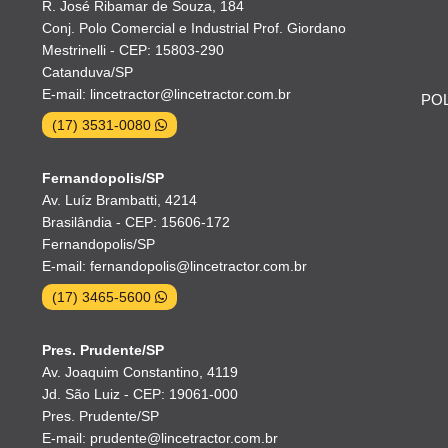
R. José Ribamar de Souza, 184
Conj. Polo Comercial e Industrial Prof. Giordano
Mestrinelli - CEP: 15803-290
Catanduva/SP
E-mail: lincetractor@lincetractor.com.br
POL
(17) 3531-0080
Fernandopolis/SP
Av. Luíz Brambatti, 4214
Brasilândia - CEP: 15606-172
Fernandopolis/SP
E-mail: fernandopolis@lincetractor.com.br
(17) 3465-5600
Pres. Prudente/SP
Av. Joaquim Constantino, 4119
Jd. São Luiz - CEP: 19061-000
Pres. Prudente/SP
E-mail: prudente@lincetractor.com.br