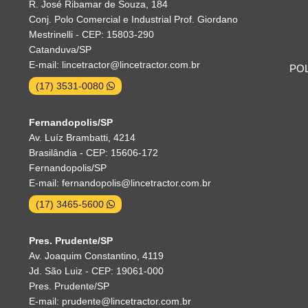
R. José Ribamar de Souza, 184
Conj. Polo Comercial e Industrial Prof. Giordano
Mestrinelli - CEP: 15803-290
Catanduva/SP
E-mail: lincetractor@lincetractor.com.br
POL
(17) 3531-0080
Fernandopolis/SP
Av. Luíz Brambatti, 4214
Brasilândia - CEP: 15606-172
Fernandopolis/SP
E-mail: fernandopolis@lincetractor.com.br
(17) 3465-5600
Pres. Prudente/SP
Av. Joaquim Constantino, 4119
Jd. São Luiz - CEP: 19061-000
Pres. Prudente/SP
E-mail: prudente@lincetractor.com.br