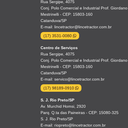
Rua Sergipe, 4075
Conj. Polo Comercial e Industrial Prof. Giordano
Mestrinelli - CEP: 15803-160
Catanduva/SP
E-mail: lincetractor@lincetractor.com.br
(17) 3531-0080
Centro de Serviços
Rua Sergipe, 4075
Conj. Polo Comercial e Industrial Prof. Giordano
Mestrinelli - CEP: 15803-160
Catanduva/SP
E-mail: servico@lincetractor.com.br
(17) 98189-0910
S. J. Rio Preto/SP
Av. Murchid Homsi, 2920
Parq. Q.ta das Paineiras - CEP: 15080-325
S. J. Rio Preto/SP
E-mail: riopreto@lincetractor.com.br